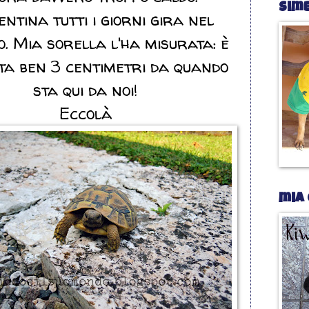
Sim
entina tutti i giorni gira nel
o. Mia sorella l'ha misurata: è
ta ben 3 centimetri da quando
sta qui da noi!
Eccolà
mia 