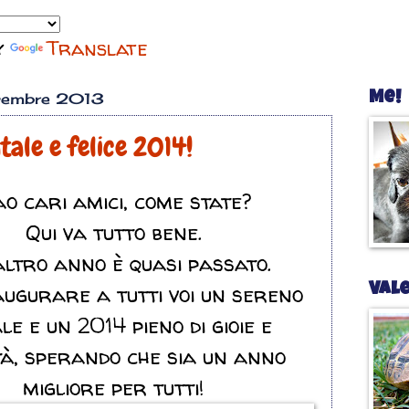
y
Translate
icembre 2013
Me!
ale e felice 2014!
ao cari amici, come state?
Qui va tutto bene.
ltro anno è quasi passato.
augurare a tutti voi un sereno
Val
le e un 2014 pieno di gioie e
ità, sperando che sia un anno
migliore per tutti!