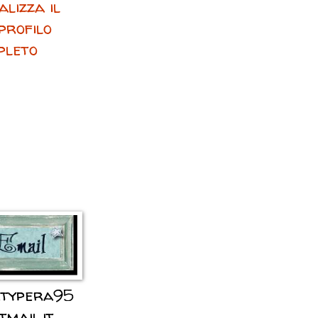
alizza il
profilo
pleto
typera95
mail.it