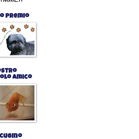
io premio
ostro
colo amico
 cugino