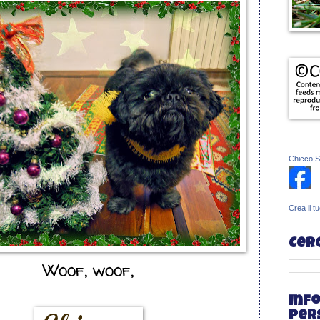
Chicco S
Crea il t
Cer
Woof, woof,
Inf
per