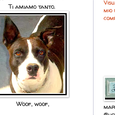
Visu
Ti amiamo tanto.
mio 
com
Woof, woof,
mar
@hot