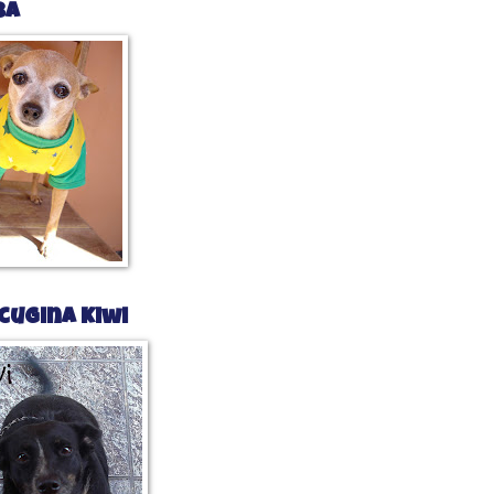
ba
cugina Kiwi