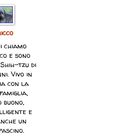
icco
i chiamo
co e sono
Shih-tzu di
ni. Vivo in
ia con la
famiglia,
 buono,
lligente e
anche un
fascino.