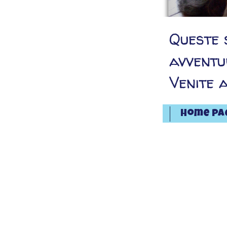
Queste s
avventu
Venite 
Home pa