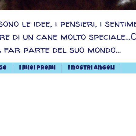
ono le idee, i pensieri, i sentim
re di un cane molto speciale...C
a far parte del suo mondo...
ge
I miei premi
I nostri angeli