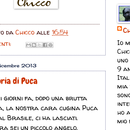
Ch
to da
Chicco
alle
16:54
Io m
nti:
Chic
uno 
dicembre 2013
9 an
Ital
ria di Puca
mia 
sono
i giorni fa, dopo una brutta
inte
a, la nostra cara cugina Puca
ho 
al Brasile, ci ha lasciati.
mio 
ra sei un piccolo angelo.