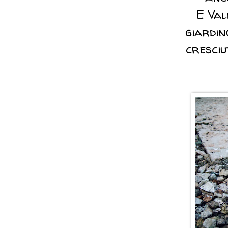
E Val
giardin
cresciu