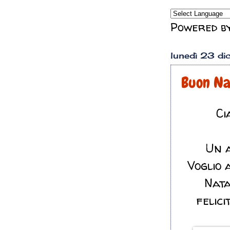
Powered b
lunedì 23 d
Buon Nat
Ci
Un a
Voglio 
Nata
felic