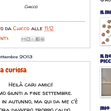
Chicco
Il m
to da
Chicco
alle
11:12
nti:
ettembre 2013
Il n
pic
na curiosa
Heilà cari amici!
mo giunti a fine settembre.
 in autunno, ma qui da me c'è
ora davvero troppo caldo.
mio