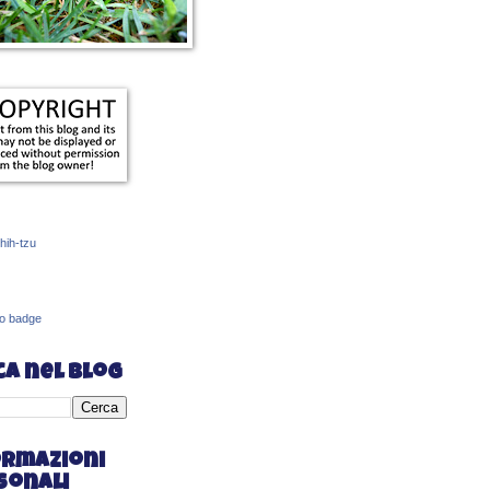
hih-tzu
uo badge
ca nel blog
ormazioni
sonali